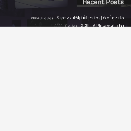
Recent Posts
ما هو أفضل متجر اشتراكات iptv ؟
يوليو 8, 2024
تطبيق XCIPTV Player
يوليو 11, 2023
مواقع صديقة
زيادة متابعين
Fares Tv
Nawras Tv
اتص بنا
web@joudtv.com
+905550222033
Hamburg , Germany