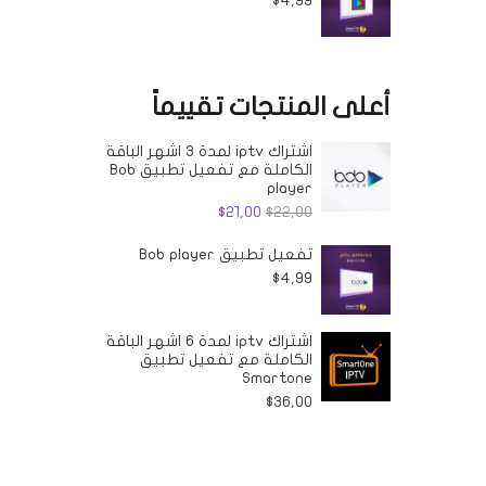
$
4,99
أعلى المنتجات تقييماً
اشتراك iptv لمدة 3 اشهر الباقة
الكاملة مع تفعيل تطبيق Bob
player
السعر
السعر
$
21,00
$
22,00
الأصلي
الحالي
تفعيل تطبيق Bob player
هو:
هو:
$
4,99
$21,00.
$22,00.
اشتراك iptv لمدة 6 اشهر الباقة
الكاملة مع تفعيل تطبيق
Smartone
$
36,00
Privacy Policy
Return and Refund Policy
Conta