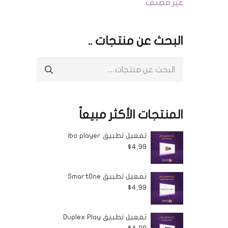
غير مصنف
البحث عن منتجات ..
البحث
عن:
المنتجات الأكثر مبيعاً
تفعيل تطبيق ibo player
$
4,99
اتص بنا
تفعيل تطبيق SmartOne
web@joudtv.com
$
4,99
+905550222033
Hamburg , Germany
تفعيل تطبيق Duplex Play